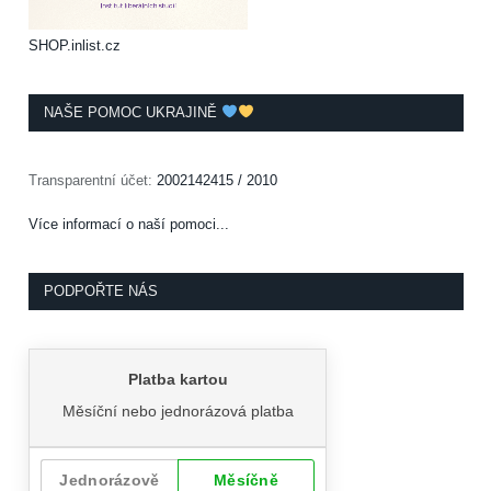
SHOP.inlist.cz
NAŠE POMOC UKRAJINĚ
Transparentní účet:
2002142415 / 2010
Více informací o naší pomoci...
PODPOŘTE NÁS